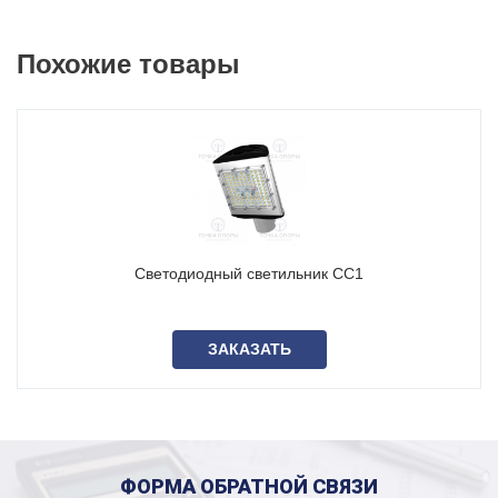
образные
консольные кронштейны
опор освещения.
По требованию заказчика возможно изготовление
Похожие товары
светильников с установкой на стену, трос, подвес.
Доставка и оплата
Завод опор освещения «Точка опоры» – один из ведущих
производителей и поставщиков опор, мачт освещения и
комплектующих в РФ – предлагает комплексные решения
для наружного освещения.
Вся продукция поставляется в заводской упаковке, с
Светодиодный светильник СС1
паспортами и сертификатами качества.
Возможна оплата в день отгрузки.
ЗАКАЗАТЬ
Чтобы купить светодиодный светильник ДКУ
, вы
можете связаться с нами по указанным контактам или
направить обращение через форму на сайте. Мы
произведем расчет цены светодиодного светильника ДКУ
02-90-001 за 30 минут (в нерабочее время срок может
ФОРМА ОБРАТНОЙ СВЯЗИ
увеличиться).