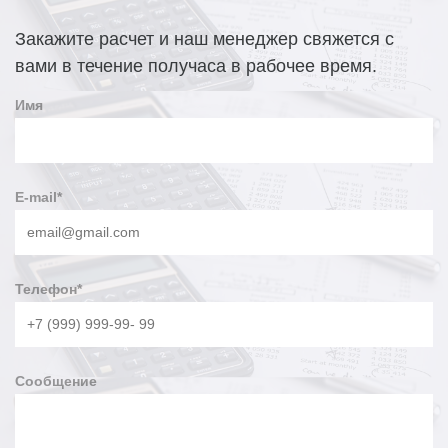
В наличии светодиодные светильники IP65. Полный
Закажите расчет и наш менеджер свяжется с
список изделий доступен на странице
Наличие на
вами в течение получаса в рабочее время.
сайте
.
Имя
E-mail
*
Телефон
*
Сообщение