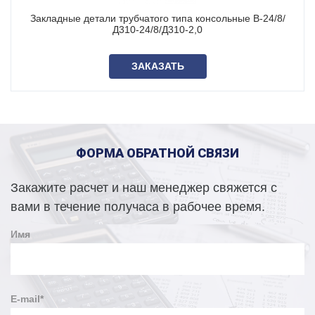
В-24/8/Д310-24/8/Д310-1,4?
Закладные детали трубчатого типа консольные В-24/8/
Вы можете связаться с нами по указанным контактам или
Д310-24/8/Д310-2,0
направить обращение через форму на сайте. Мы
произведем расчет стоимости трубчатых закладных
ЗАКАЗАТЬ
деталей фундамента для опор освещения за 30 минут (в
нерабочее время срок может увеличиться).
Более 500 единиц закладных деталей фундамента ФМ
в наличии на нашем складе, полный список на
странице
Наличие на складе
.
ФОРМА ОБРАТНОЙ СВЯЗИ
Возможно изготовление консольных закладных деталей по
индивидуальным чертежам и характеристикам заказчика.
Закажите расчет и наш менеджер свяжется с
вами в течение получаса в рабочее время.
Имя
E-mail
*