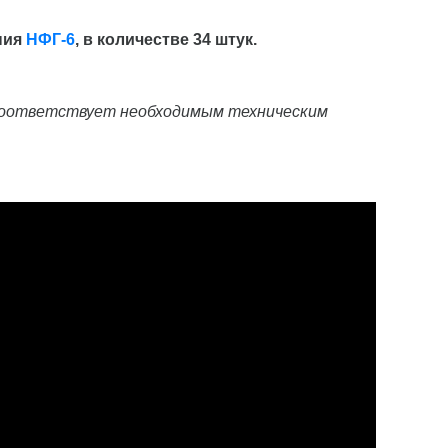
ния
НФГ-6
, в количестве 34 штук.⠀
 соответствует необходимым техническим