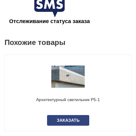
Установка архитектурных фасадных
прожекторов P5-3
Отслеживание статуса заказа
Архитектурные светильники P5-3 устанавливаются на
фасады зданий и потолки. Крепление осуществляется с
помощью метизов. Узел наклона для архитектурного
Похожие товары
светильника P5-3 регулируется, скоба позволяет
перемещаться под углом 90°.
Покрытие архитектурных прожекторов P5-3
Корпус архитектурного прожектора P5-3 имеет
антикоррозийное покрытие, нанесенное методом
горячего
цинкования
. Использование данной технологии не требует
периодического обновления покрытия, что снижает
расходы на обслуживание. Горячее цинкование
Архитектурный светильник P5-1
гарантирует коррозийную стойкость до 50 лет. На корпус
архитектурного светильника P5-3 дополнительно нанесена
порошковая покраска – черный муар
RAL 9005
.
ЗАКАЗАТЬ
Доставка и оплата