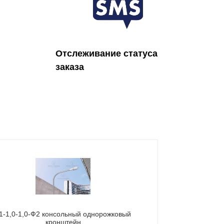
Отслеживание статуса
заказа
1-1,0-1,0-Ф2 консольный однорожковый
К1-1,5-1,0
кронштейн