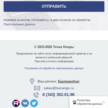
Возможна оплата в день отгрузки, точные условия
возможно уточнить у менеджера.
Интересуетесь стоимостью опор контактной сети
Нажимая на кнопку «Отправить», я даю согласие на обработку
ТФ-1800-9,0-01?
Персональных данных
Вы можете связаться с нами по указанным контактам или
направить обращение через форму на сайте. Мы
произведем расчет цены опор ТФ-1800-9,0-01 за 30 минут
© 2015-2026 Точка Опоры
(в нерабочее время срок может увеличиться).
Предложение на сайте носит информационный характер и не
В наличии более 10 000 единиц опор освещения,
является публичной офертой.
Просьба уточнять информацию
кронштейнов и закладных, полный список на
странице
н
аличие на складе
.
Положение об обработке персональных данных
Возможно изготовление конструкций по чертежам
заказчика.
Ваш регион:
Екатеринбург
zakaz@toenergo.ru
8 (343) 302-61-96
Политика
🔏
×
обработки данных