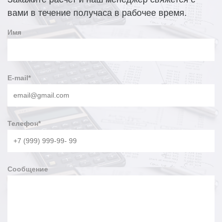
нерабочее время срок может увеличиться).
вами в течение получаса в рабочее время.
Завод опор освещения «Точка опоры» может изготовить как
Имя
типовые варианты опор, так и выполнить конструкции по
чертежам заказчика, для использования в заданном
ветровом районе. Продукция компании характеризуется
устойчивостью к механическим нагрузкам,
эргономичностью, повышенной прочностью и доступной
E-mail
*
ценой.
Телефон
*
Сообщение