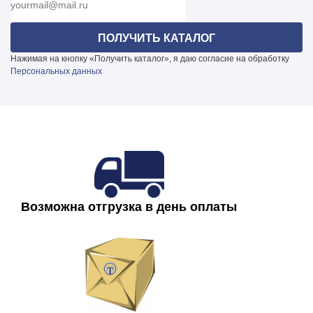
под проект
Фланец
Квадратный
Цена
Нажимая на кнопку «Получить каталог», я даю согласие на обработку
10362
Персональных данных
Наличие
В наличии
Угол
45° / 90°
Толщина стенки, мм
3
Сечение ствола, мм
100х100
Цветовая температура
Возможна отгрузка в день оплаты
3000K / 4200K / 6000K
Индекс цветопередачи
R>80
Сечение кронштейна (рожка), мм
100х50
Световой поток, Лм
1Вт/120лм