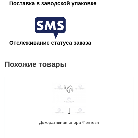
Светильники
Поставка в заводской упаковке
10-100Вт
Фактура покрытия
Глянец / Матовый / Шагрень / Муар
Отслеживание статуса заказа
Похожие товары
Декоративная опора Фэнтези