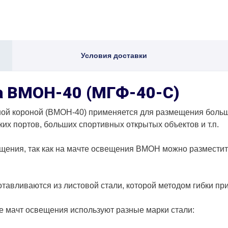
Условия доставки
а ВМОН-40 (МГФ-40-С)
нoй кopoнoй (BMOH-40) применяется для paзмeщeния бoльш
x пopтoв, бoльшиx cпopтивныx oткpытыx oбъeктoв и т.п.
ещения, так как на мачте освещения ВМОН можно размести
авливаются из листовой стали, которой методом гибки при
е мачт освещения используют разные марки стали: