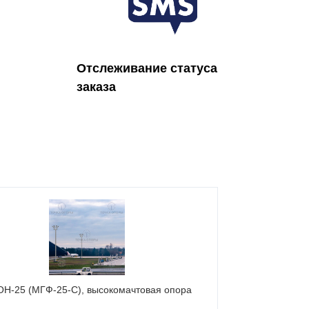
Отслеживание статуса
заказа
Н-25 (МГФ-25-С), высокомачтовая опора
ВМОН-20 (МГФ