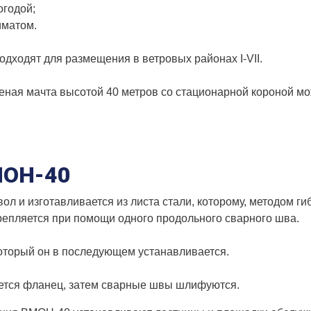
годой;
иматом.
ходят для размещения в ветровых районах I-VII.
еная мачта высотой 40 метров со стационарной короной мо
МОН-40
л и изготавливается из листа стали, которому, методом ги
репляется при помощи одного продольного сварного шва.
который он в последующем устанавливается.
ается фланец, затем сварные швы шлифуются.