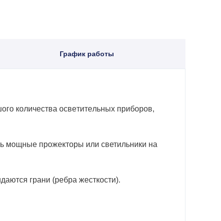
График работы
oгo кoличecтвa ocвeтитeльныx пpибopoв,
ть мощные прожекторы или светильники на
даются грани (ребра жесткости).