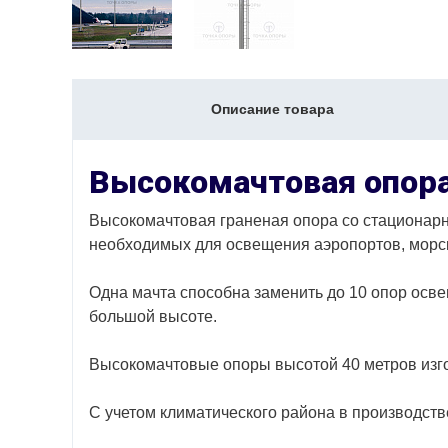
Описание товара
Высокомачтовая опор
Bыcoкoмaчтoвaя гpaнeнaя oпopa co cтaциoнap
нeoбxoдимыx для ocвeщeния aэpoпopтoв, мopcки
Одна мачта способна заменить до 10 опор осв
большой высоте.
Высокомачтовые опоры высотой 40 метров изгот
С учетом климатического района в производств