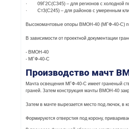
· 09Г2С(С345) – для регионов с холодной по
· Ст3(С245) – для районов с умеренным кл
Высокомачтовые опоры ВМОН-40 (МГФ-40-С) под
В зависимости от проектной документации гран
- ВМОН-40
- МГФ-40-С
Производство мачт В
Мачта освещения МГФ-40-С имеет граненый ство
граней. Затем конструкция мачты ВМОН-40 зак
Затем в мачте вырезается место под лючок, в 
Формируются отверстия под корону, приварив