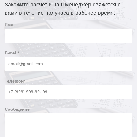
толщиной от 4 до 8 мм. По требованию заказчика возможно
Закажите расчет и наш менеджер свяжется с
изготовление опор СФГ-700-10,0-01 по индивидуальным
вами в течение получаса в рабочее время.
размерам и чертежам.
Чертеж опоры СФГ-700-10,0-01
Имя
E-mail
*
Телефон
*
Сообщение