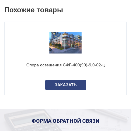
уровне земли. Такой способ установки позволяет легко
демонтировать опору для замены или переноса в другое
Похожие товары
место. Закладная деталь при этом, в большинстве случаев,
остается в земле. Исполнение опоры подразумевается без
лючка.
Опора освещения СФГ-400(90)-9,0-02-ц
ЗАКАЗАТЬ
Мы производим данные опоры освещения из
ФОРМА ОБРАТНОЙ СВЯЗИ
высококачественного листовой стали марки С-345 по ГОСТ