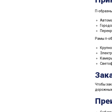
П-образны
Автома
Городс
Перекр
Рамы п-об
Крупно
Электр
Камер
Светоф
Зак
Чтобы зак
дорожных 
Пре