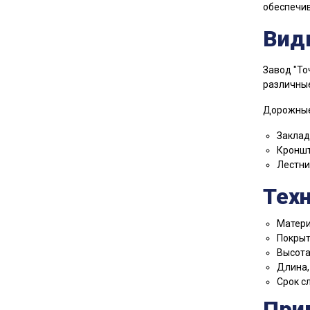
обеспечив
Вид
Завод "То
различные
Дорожные
Заклад
Кроншт
Лестни
Тех
Матери
Покрыт
Высота:
Длина, 
Срок с
При