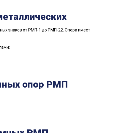
металлических
ных знаков от РМП-1 до РМП-22. Опора имеет
тами:
мных опор РМП
амных РМП