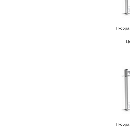
П-обра
Ц
П-обра