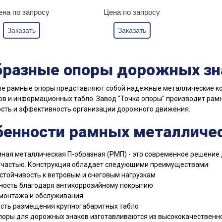
ена по запросу
Цена по запросу
Заказать
Заказать
бразные опоры дорожных зн
ые рамные опоры представляют собой надежные металлические к
в и информационных табло. Завод "Точка опоры" производит рам
сть и эффективность организации дорожного движения.
бенности рамных металличе
ная металлическая П-образная (РМП) - это современное решение
 частью. Конструкция обладает следующими преимуществами:
стойчивость к ветровым и снеговым нагрузкам
ность благодаря антикоррозийному покрытию
 монтажа и обслуживания
сть размещения крупногабаритных табло
оры для дорожных знаков изготавливаются из высококачественно