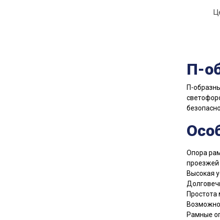
Ц
П-о
П-образн
светофоро
безопасно
Осо
Опора рам
проезжей
Высокая у
Долговеч
Простота
Возможно
Рамные оп