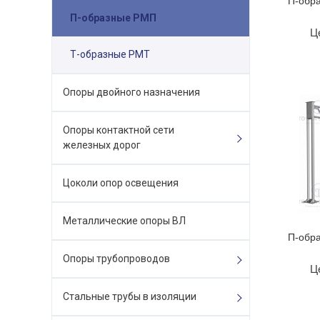
П-обра
П-образные РМП
Ц
Т-образные РМТ
Опоры двойного назначения
Опоры контактной сети
железных дорог
Цоколи опор освещения
Металлические опоры ВЛ
П-обра
Опоры трубопроводов
Ц
Стальные трубы в изоляции