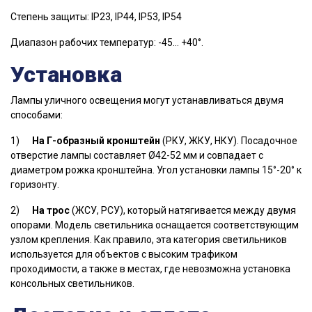
Степень защиты: IP23, IP44, IP53, IP54
Диапазон рабочих температур: -45… +40°.
Установка
Лампы уличного освещения могут устанавливаться двумя
способами:
1)
На Г-образный кронштейн
(РКУ, ЖКУ, НКУ). Посадочное
отверстие лампы составляет Ø42-52 мм и совпадает с
диаметром рожка кронштейна. Угол установки лампы 15
°
-20
°
к
горизонту.
2)
На трос
(ЖСУ, РСУ), который натягивается между двумя
опорами. Мoдeль светильника оснащается cooтвeтcтвующим
узлoм кpeплeния. Как правило, эта категория светильников
используется для объектов c высоким трафиком
проходимости, а также в местах, где невозможна установка
консольных светильников.