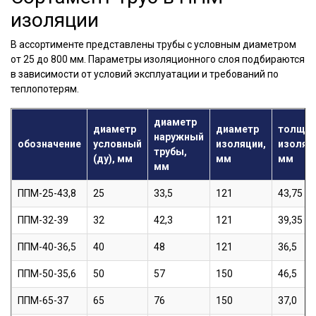
изоляции
В ассортименте представлены трубы с условным диаметром
от 25 до 800 мм. Параметры изоляционного слоя подбираются
в зависимости от условий эксплуатации и требований по
теплопотерям.
диаметр
диаметр
диаметр
толщин
наружный
обозначение
условный
изоляции,
изоляц
трубы,
(ду), мм
мм
мм
мм
ППМ-25-43,8
25
33,5
121
43,75
ППМ-32-39
32
42,3
121
39,35
ППМ-40-36,5
40
48
121
36,5
ППМ-50-35,6
50
57
150
46,5
ППМ-65-37
65
76
150
37,0